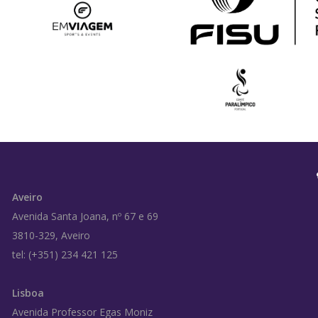
Aveiro
Avenida Santa Joana, nº 67 e 69
3810-329, Aveiro
tel: (+351) 234 421 125
Lisboa
Avenida Professor Egas Moniz