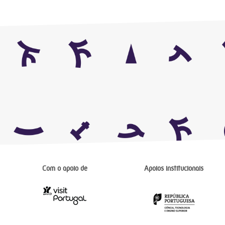
Com o apoio de
Apoios institucionais