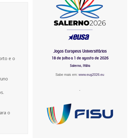
Jogos Europeus Universitários
orto e o
18 de julho a 1 de agosto de 2026
Salerno, Itália
Sabe mais em:
www.eug2026.eu
runo
-
s.
l
ara o
-