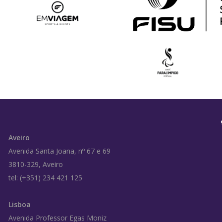
Aveiro
Avenida Santa Joana, nº 67 e 69
3810-329, Aveiro
tel: (+351) 234 421 125
Lisboa
Avenida Professor Egas Moniz