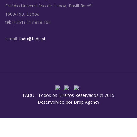
Estádio Universitário de Lisboa, Pavilhão nº1
1600-190, Lisboa
tel: (+351) 217 818 160
e.mail:
fadu@fadu.pt
FADU - Todos os Direitos Reservados © 2015
Desenvolvido por
Drop Agency