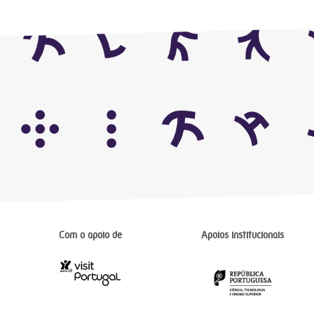
Com o apoio de
Apoios institucionais