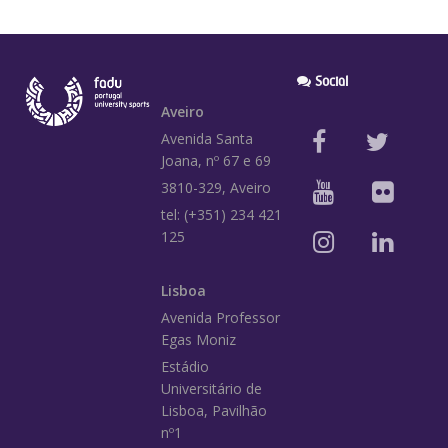
Social
Aveiro
Avenida Santa
Joana, nº 67 e 69
3810-329, Aveiro
tel: (+351) 234 421
125
Lisboa
Avenida Professor
Egas Moniz
Estádio
Universitário de
Lisboa, Pavilhão
nº1