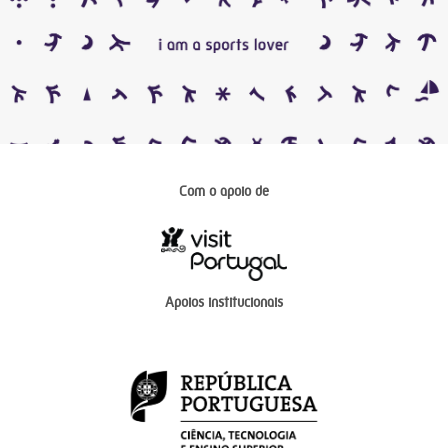
Com o apoio de
Apoios institucionais