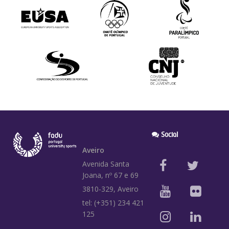
Social
Aveiro
Avenida Santa
Joana, nº 67 e 69
3810-329, Aveiro
tel: (+351) 234 421
125