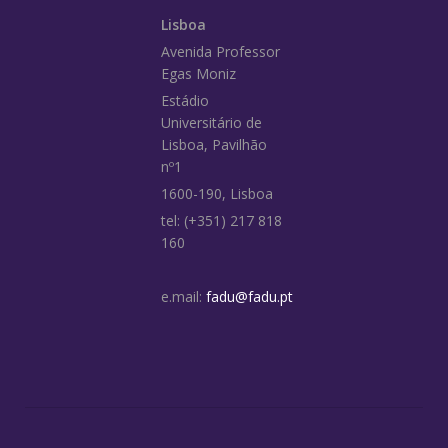
Lisboa
Avenida Professor
Egas Moniz
Estádio
Universitário de
Lisboa, Pavilhão
nº1
1600-190, Lisboa
tel: (+351) 217 818
160
e.mail:
fadu@fadu.pt