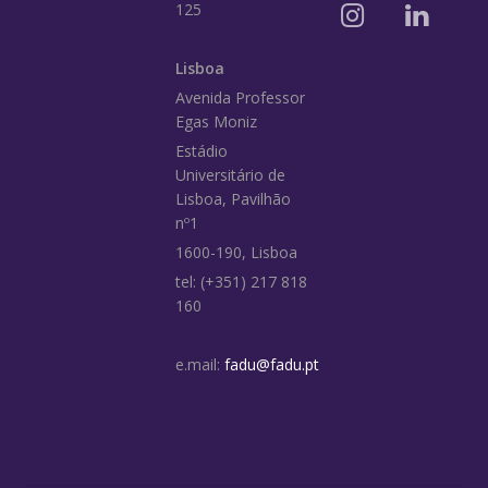
125
Lisboa
Avenida Professor
Egas Moniz
Estádio
Universitário de
Lisboa, Pavilhão
nº1
1600-190, Lisboa
tel: (+351) 217 818
160
e.mail:
fadu@fadu.pt