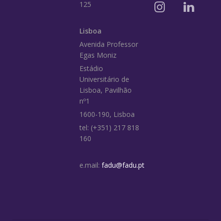
125
Lisboa
Avenida Professor
Egas Moniz
Estádio
Universitário de
Lisboa, Pavilhão
nº1
1600-190, Lisboa
tel: (+351) 217 818
160
e.mail:
fadu@fadu.pt