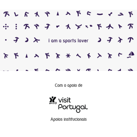
Com o apoio de
Apoios institucionais