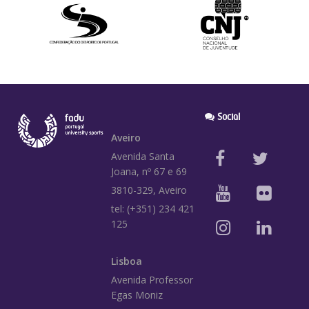
Social
Aveiro
Avenida Santa
Joana, nº 67 e 69
3810-329, Aveiro
tel: (+351) 234 421
125
Lisboa
Avenida Professor
Egas Moniz