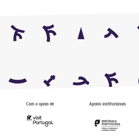
Com o apoio de
Apoios institucionais