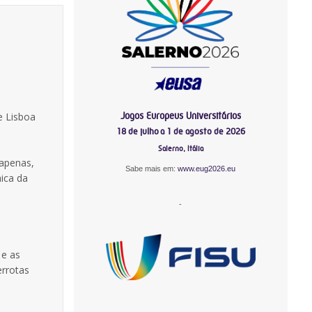
Jogos Europeus Universitários
e Lisboa
18 de julho a 1 de agosto de 2026
Salerno, Itália
 apenas,
Sabe mais em:
www.eug2026.eu
ica da
-
 e as
errotas
-