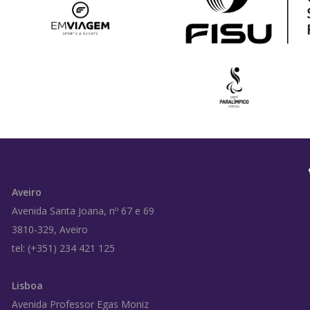
Aveiro
Avenida Santa Joana, nº 67 e 69
3810-329, Aveiro
tel: (+351) 234 421 125
Lisboa
Avenida Professor Egas Moniz