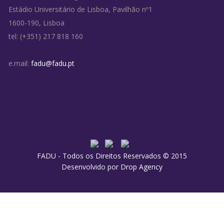
Estádio Universitário de Lisboa, Pavilhão nº1
1600-190, Lisboa
tel: (+351) 217 818 160
e.mail:
fadu@fadu.pt
FADU - Todos os Direitos Reservados © 2015
Desenvolvido por
Drop Agency