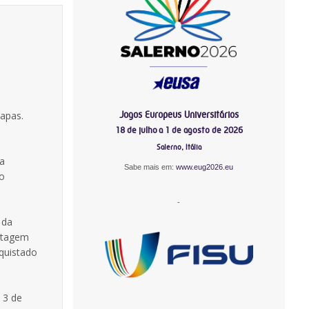
Jogos Europeus Universitários
tapas.
18 de julho a 1 de agosto de 2026
Salerno, Itália
ta
Sabe mais em:
www.eug2026.eu
lo
-
 da
antagem
nquistado
 3 de
-