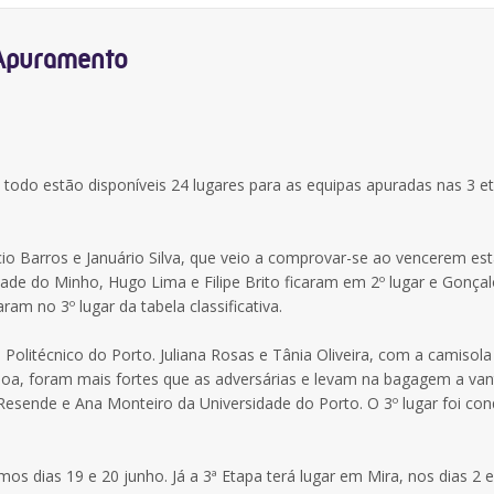
 Apuramento
todo estão disponíveis 24 lugares para as equipas apuradas nas 3 e
cio Barros e Januário Silva, que veio a comprovar-se ao vencerem es
ade do Minho, Hugo Lima e Filipe Brito ficaram em 2º lugar e Gonça
ram no 3º lugar da tabela classificativa.
 Politécnico do Porto. Juliana Rosas e Tânia Oliveira, com a camisola
soa, foram mais fortes que as adversárias e levam na bagagem a v
a Resende e Ana Monteiro da Universidade do Porto. O 3º lugar foi co
s dias 19 e 20 junho. Já a 3ª Etapa terá lugar em Mira, nos dias 2 e