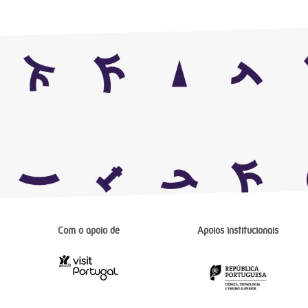
Com o apoio de
Apoios institucionais