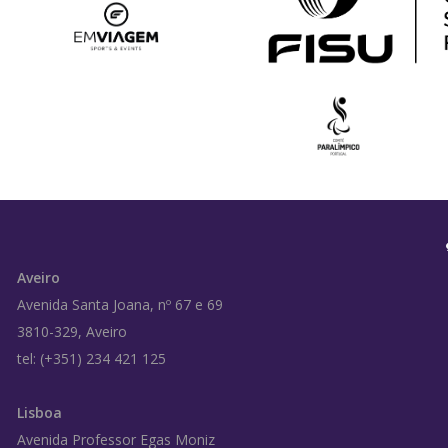
Aveiro
Avenida Santa Joana, nº 67 e 69
3810-329, Aveiro
tel: (+351) 234 421 125
Lisboa
Avenida Professor Egas Moniz