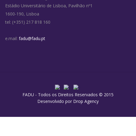
Estádio Universitário de Lisboa, Pavilhão nº1
1600-190, Lisboa
tel: (+351) 217 818 160
e.mail:
fadu@fadu.pt
FADU - Todos os Direitos Reservados © 2015
Desenvolvido por
Drop Agency