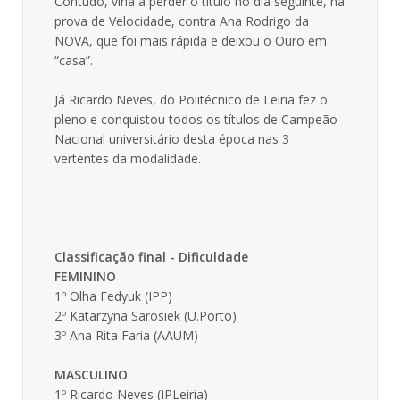
Contudo, viria a perder o título no dia seguinte, na
prova de Velocidade, contra Ana Rodrigo da
NOVA, que foi mais rápida e deixou o Ouro em
“casa”.
Já Ricardo Neves, do Politécnico de Leiria fez o
pleno e conquistou todos os títulos de Campeão
Nacional universitário desta época nas 3
vertentes da modalidade.
Classificação final - Dificuldade
FEMININO
1º Olha Fedyuk (IPP)
2º Katarzyna Sarosiek (U.Porto)
3º Ana Rita Faria (AAUM)
MASCULINO
1º Ricardo Neves (IPLeiria)