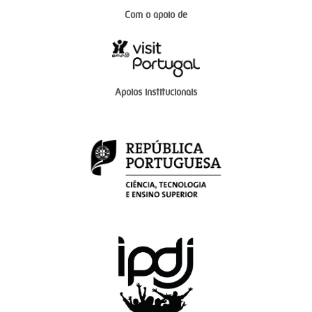
Com o apoio de
Apoios institucionais