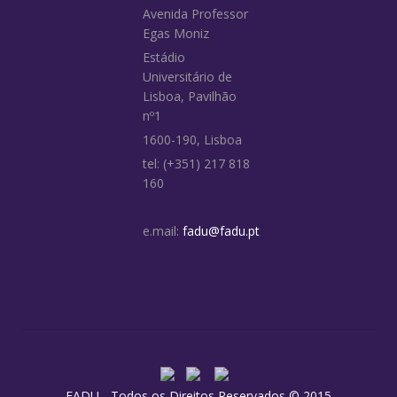
Avenida Professor
Egas Moniz
Estádio
Universitário de
Lisboa, Pavilhão
nº1
1600-190, Lisboa
tel: (+351) 217 818
160
e.mail:
fadu@fadu.pt
FADU - Todos os Direitos Reservados © 2015