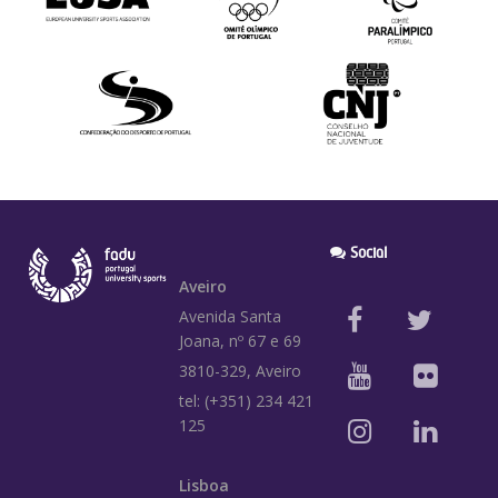
Social
Aveiro
Avenida Santa
Joana, nº 67 e 69
3810-329, Aveiro
tel: (+351) 234 421
125
Lisboa