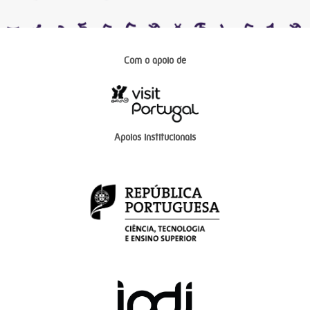
Com o apoio de
Apoios institucionais