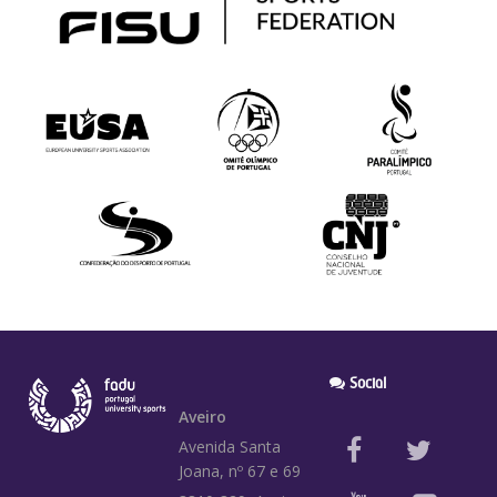
Social
Aveiro
Avenida Santa
Joana, nº 67 e 69