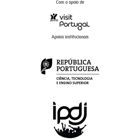
Com o apoio de
Apoios institucionais