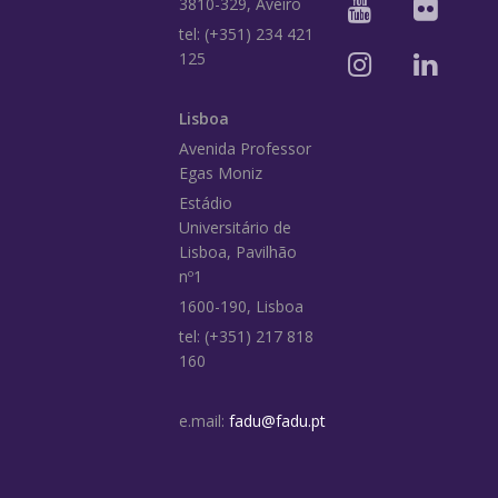
3810-329, Aveiro
tel: (+351) 234 421
125
Lisboa
Avenida Professor
Egas Moniz
Estádio
Universitário de
Lisboa, Pavilhão
nº1
1600-190, Lisboa
tel: (+351) 217 818
160
e.mail:
fadu@fadu.pt