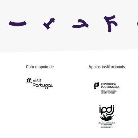
Com o apoio de
Apoios institucionais