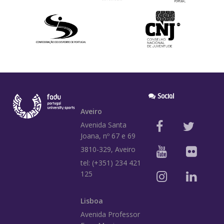
Social
Aveiro
Avenida Santa
Joana, nº 67 e 69
3810-329, Aveiro
tel: (+351) 234 421
125
Lisboa
Avenida Professor