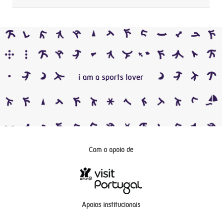
Com o apoio de
Apoios institucionais