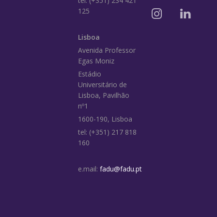
tel: (+351) 234 421
125
Lisboa
Avenida Professor
Egas Moniz
Estádio
Universitário de
Lisboa, Pavilhão
nº1
1600-190, Lisboa
tel: (+351) 217 818
160
e.mail:
fadu@fadu.pt