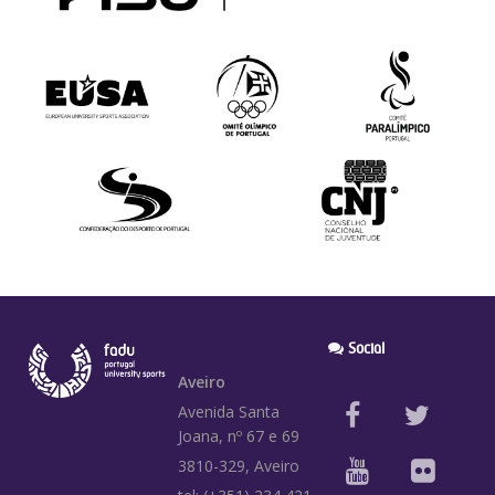
Social
Aveiro
Avenida Santa
Joana, nº 67 e 69
3810-329, Aveiro