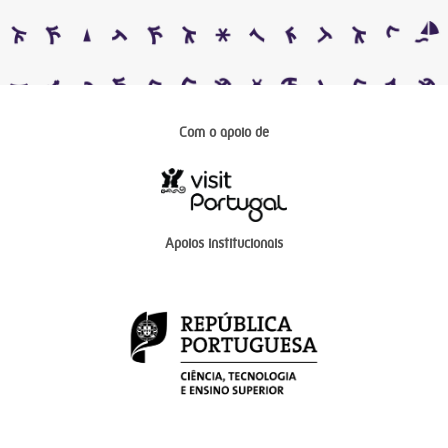
Com o apoio de
Apoios institucionais