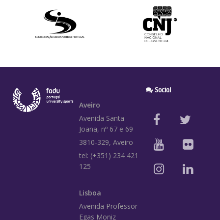
Social
Aveiro
Avenida Santa
Joana, nº 67 e 69
3810-329, Aveiro
tel: (+351) 234 421
125
Lisboa
Avenida Professor
Egas Moniz