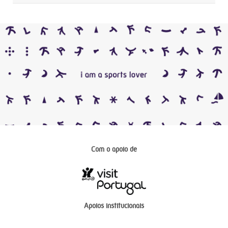
Com o apoio de
Apoios institucionais