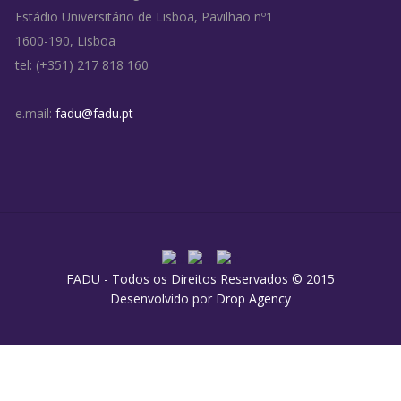
Estádio Universitário de Lisboa, Pavilhão nº1
1600-190, Lisboa
tel: (+351) 217 818 160
e.mail:
fadu@fadu.pt
FADU - Todos os Direitos Reservados © 2015
Desenvolvido por
Drop Agency