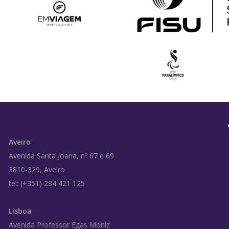
Aveiro
Avenida Santa Joana, nº 67 e 69
3810-329, Aveiro
tel: (+351) 234 421 125
Lisboa
Avenida Professor Egas Moniz