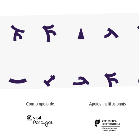
Com o apoio de
Apoios institucionais