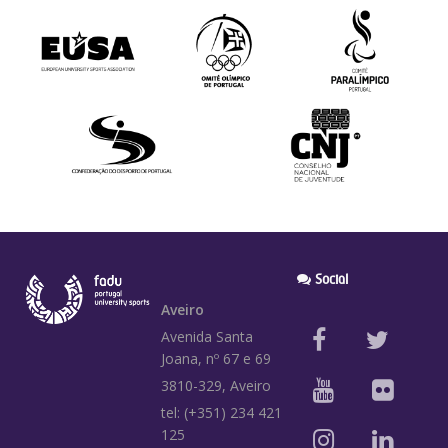
Social
Aveiro
Avenida Santa
Joana, nº 67 e 69
3810-329, Aveiro
tel: (+351) 234 421
125