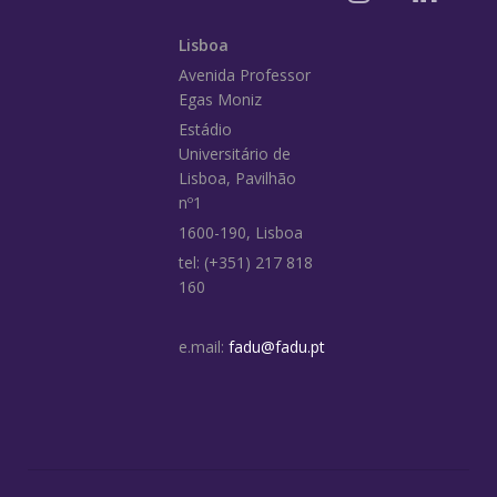
Lisboa
Avenida Professor
Egas Moniz
Estádio
Universitário de
Lisboa, Pavilhão
nº1
1600-190, Lisboa
tel: (+351) 217 818
160
e.mail:
fadu@fadu.pt