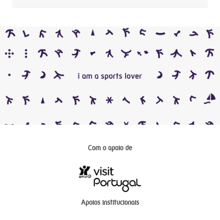
Com o apoio de
Apoios institucionais