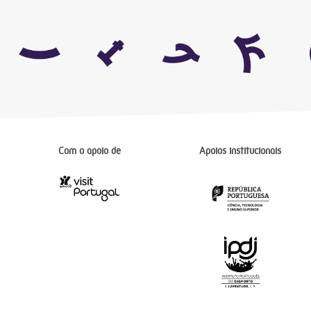
Com o apoio de
Apoios institucionais