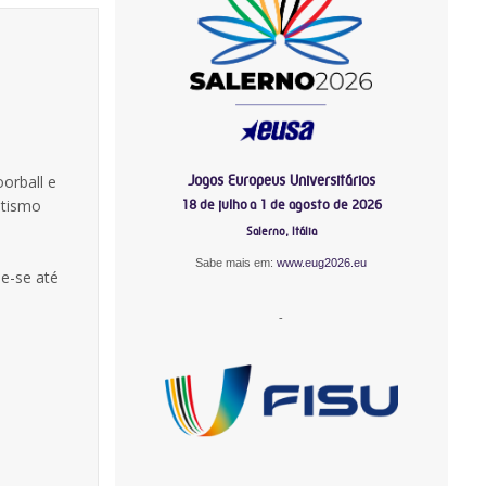
Jogos Europeus Universitários
orball e
etismo
18 de julho a 1 de agosto de 2026
Salerno, Itália
Sabe mais em:
www.eug2026.eu
e-se até
-
-