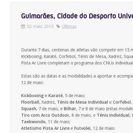
Guimarães, Cidade do Desporto Unive
02 maio 2013
Últimas
Durante 7 dias, centenas de atletas vão competir em 13 
Kickboxing. Karaté, Corfebol, Ténis de Mesa, Xadrez, Squ
Pista Ar Livre completam o programa dos CNUs Individuai
Estas são as datas e as modalidades a apontar e acompa
12 de maio:
Kickboxing
e
Karaté
, 5 de maio;
Floorball
, Xadrez,
Ténis de Mesa Individual
e
Corfebol
,
Squash
, 7 de maio, e
Bilhar
, 7 e 8 de maio (estas modali
Tiro com Arco Outdoor
, 8 de maio, e
Ténis Individual
,
Taekwondo
, 11 de maio;
Atletismo Pista Ar Livre
e
Futvolei
, 12 de maio.