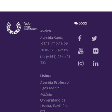
Social
Aveiro
Avenida Santa
Joana, nº 67 e 69
3810-329, Aveiro
tel: (+351) 234 421
125
Lisboa
Avenida Professor
Egas Moniz
Estádio
Universitário de
Lisboa, Pavilhão
nº1