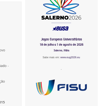
Jogos Europeus Universitários
18 de julho a 1 de agosto de 2026
novo
Salerno, Itália
Sabe mais em:
www.eug2026.eu
iado -
-
ação
015
-