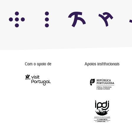
Com o apoio de
Apoios institucionais