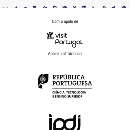
Com o apoio de
Apoios institucionais