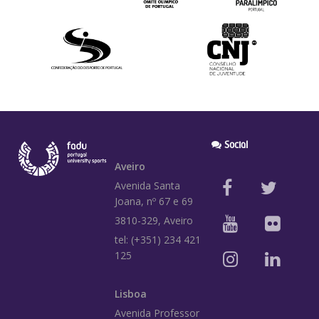
Social
Aveiro
Avenida Santa
Joana, nº 67 e 69
3810-329, Aveiro
tel: (+351) 234 421
125
Lisboa
Avenida Professor