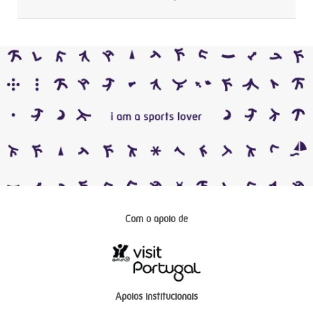
Com o apoio de
Apoios institucionais