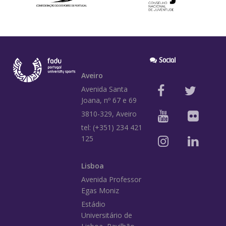
Social
Aveiro
Avenida Santa
Joana, nº 67 e 69
3810-329, Aveiro
tel: (+351) 234 421
125
Lisboa
Avenida Professor
Egas Moniz
Estádio
Universitário de