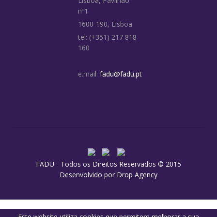
Lisboa, Pavilhão
nº1
1600-190, Lisboa
tel: (+351) 217 818
160
e.mail:
fadu@fadu.pt
FADU - Todos os Direitos Reservados © 2015
Desenvolvido por
Drop Agency
Este website utiliza cookies que permitem melhorar a sua