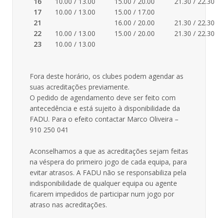
16
10.00 / 13.00
15.00 / 20.00
21.30 / 22.30
17
10.00 / 13.00
15.00 / 17.00
21
16.00 / 20.00
21.30 / 22.30
22
10.00 / 13.00
15.00 / 20.00
21.30 / 22.30
23
10.00 / 13.00
Fora deste horário, os clubes podem agendar as
suas acreditações previamente.
O pedido de agendamento deve ser feito com
antecedência e está sujeito à disponibilidade da
FADU. Para o efeito contactar Marco Oliveira –
910 250 041
Aconselhamos a que as acreditações sejam feitas
na véspera do primeiro jogo de cada equipa, para
evitar atrasos. A FADU não se responsabiliza pela
indisponibilidade de qualquer equipa ou agente
ficarem impedidos de participar num jogo por
atraso nas acreditações.