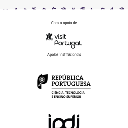
Com o apoio de
Apoios institucionais