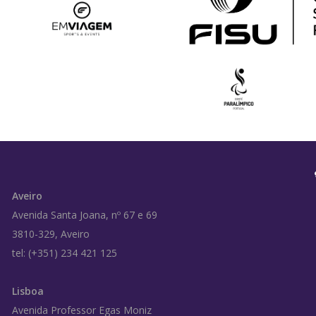
Aveiro
Avenida Santa Joana, nº 67 e 69
3810-329, Aveiro
tel: (+351) 234 421 125
Lisboa
Avenida Professor Egas Moniz