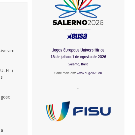
Jogos Europeus Universitários
 tiveram
18 de julho a 1 de agosto de 2026
Salerno, Itália
AAULHT)
Sabe mais em:
www.eug2026.eu
us
-
ragoso
 a
-