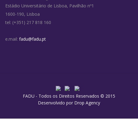
Estádio Universitário de Lisboa, Pavilhão nº1
1600-190, Lisboa
tel: (+351) 217 818 160
e.mail:
fadu@fadu.pt
FADU - Todos os Direitos Reservados © 2015
Desenvolvido por
Drop Agency