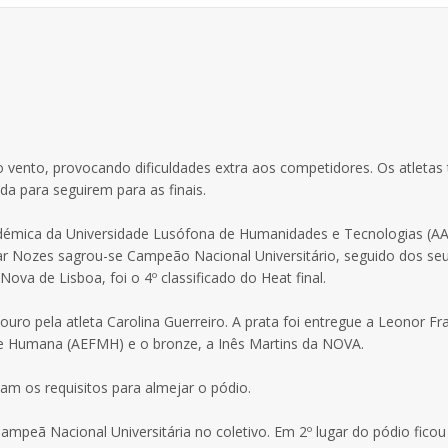
o vento, provocando dificuldades extra aos competidores. Os atletas
da para seguirem para as finais.
cadémica da Universidade Lusófona de Humanidades e Tecnologias (
ar Nozes sagrou-se Campeão Nacional Universitário, seguido dos se
Nova de Lisboa, foi o 4º classificado do Heat final.
ro pela atleta Carolina Guerreiro. A prata foi entregue a Leonor F
de Humana (AEFMH) e o bronze, a Inês Martins da NOVA.
iam os requisitos para almejar o pódio.
ampeã Nacional Universitária no coletivo. Em 2º lugar do pódio ficou