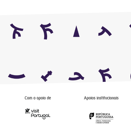
Com o apoio de
Apoios institucionais