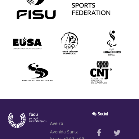
Social
Aveiro
Avenida Santa
Joana, nº 67 e 69