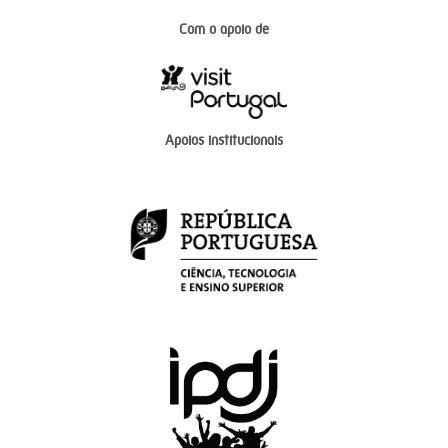
Com o apoio de
Apoios institucionais