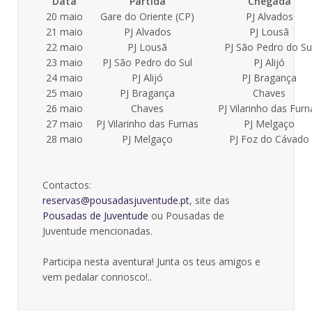
Data
Partida
Chegada
20 maio
Gare do Oriente (CP)
PJ Alvados
21 maio
PJ Alvados
PJ Lousã
22 maio
PJ Lousã
PJ São Pedro do Su
23 maio
PJ São Pedro do Sul
PJ Alijó
24 maio
PJ Alijó
PJ Bragança
25 maio
PJ Bragança
Chaves
26 maio
Chaves
PJ Vilarinho das Furn
27 maio
PJ Vilarinho das Furnas
PJ Melgaço
28 maio
PJ Melgaço
PJ Foz do Cávado
Contactos:
reservas@pousadasjuventude.pt
, site das
Pousadas de Juventude
ou Pousadas de
Juventude mencionadas.
Participa nesta aventura! Junta os teus amigos e
vem pedalar connosco!..