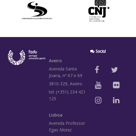
Social
Aveiro
Avenida Santa
Joana, nº 67 e 69
3810-329, Aveiro
tel: (+351) 234 421
125
Lisboa
Avenida Professor
Egas Moniz