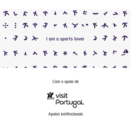
Com o apoio de
Apoios institucionais