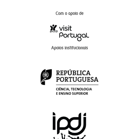
Com o apoio de
Apoios institucionais