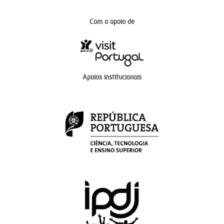
Com o apoio de
Apoios institucionais