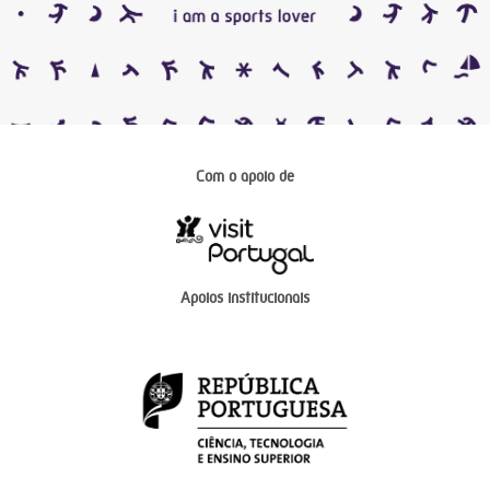
Com o apoio de
Apoios institucionais