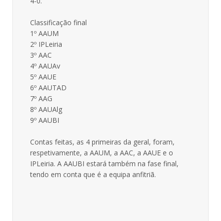
4-0.
Classificação final
1º AAUM
2º IPLeiria
3º AAC
4º AAUAv
5º AAUE
6º AAUTAD
7º AAG
8º AAUAlg
9º AAUBI
Contas feitas, as 4 primeiras da geral, foram,
respetivamente, a AAUM, a AAC, a AAUE e o
IPLeiria. A AAUBI estará também na fase final,
tendo em conta que é a equipa anfitriã.