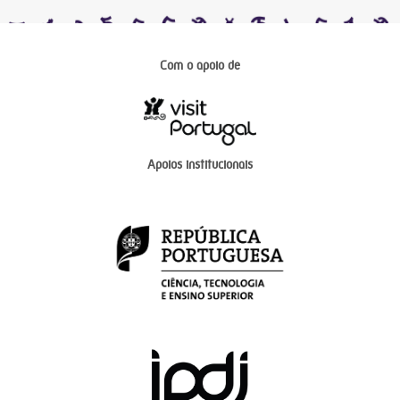
Com o apoio de
Apoios institucionais