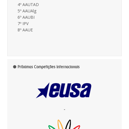
4º AAUTAD
5º AAUAlg
6º AAUBI
7º IPV
8º AAUE
Próximas Competições Internacionais
-