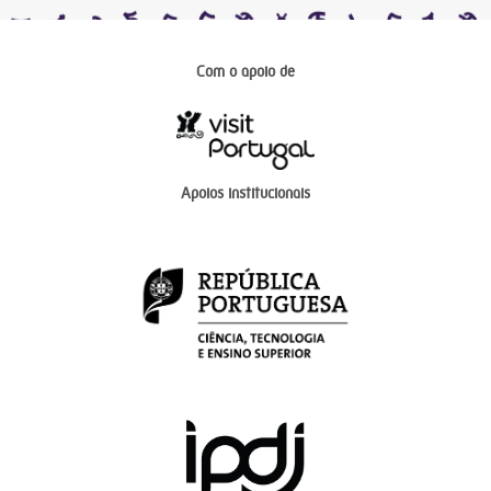
Com o apoio de
Apoios institucionais