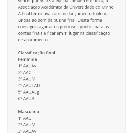
vencer por 30-33 a equipa campeã em título, a
Associação Académica da Universidade do Minho.
A final terminava com um lançamento triplo da
Briosa ao som da buzina final. Desta forma
conseguiu agarrar os preciosos pontos para as
contas finais e ficar em 1º lugar na classificação
de apuramento.
Classificação final
Feminina
1º AAUAv
2º AAC
3º AAUM
4º AAUTAD
5º AAUALg
6º AAUBI
Masculino
1º AAC
2º AAUM
3º AAUAv