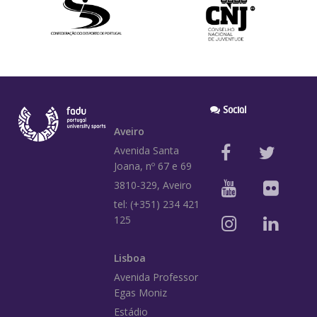
Social
Aveiro
Avenida Santa
Joana, nº 67 e 69
3810-329, Aveiro
tel: (+351) 234 421
125
Lisboa
Avenida Professor
Egas Moniz
Estádio