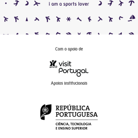
Com o apoio de
Apoios institucionais