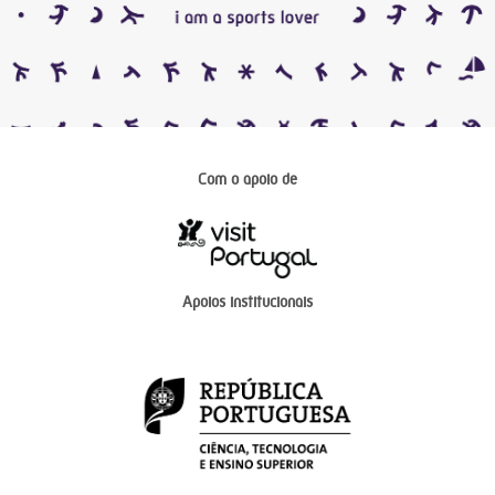
Com o apoio de
Apoios institucionais