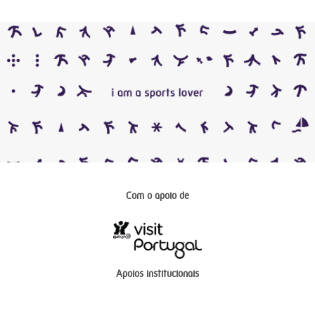
Com o apoio de
Apoios institucionais