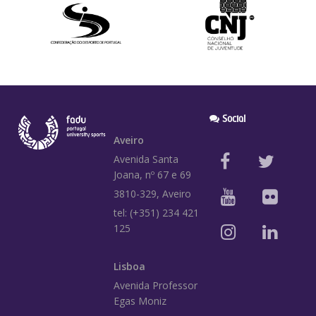
Social
Aveiro
Avenida Santa
Joana, nº 67 e 69
3810-329, Aveiro
tel: (+351) 234 421
125
Lisboa
Avenida Professor
Egas Moniz