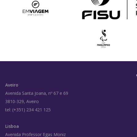
Aveiro
Avenida Santa Joana, nº 67 e 69
3810-329, Aveiro
tel: (+351) 234 421 125
Lisboa
Avenida Professor Egas Moniz