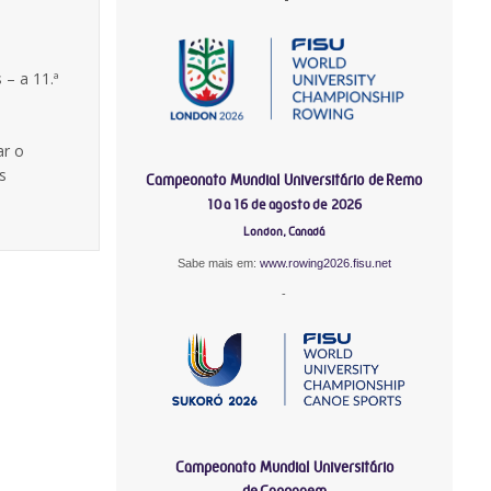
– a 11.ª
ar o
s
Campeonato Mundial Universitário de Remo
10 a 16 de agosto de 2026
London, Canadá
Sabe mais em:
www.rowing2026.fisu.net
-
Campeonato Mundial Universitário
de Canoagem