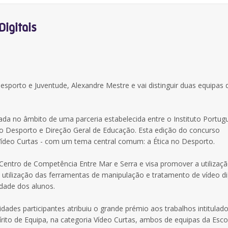
igitais
esporto e Juventude, Alexandre Mestre e vai distinguir duas equipas 
tada no âmbito de uma parceria estabelecida entre o Instituto Portug
 no Desporto e Direção Geral de Educação. Esta edição do concurso
Vídeo Curtas - com um tema central comum: a Ética no Desporto.
 Centro de Competência Entre Mar e Serra e visa promover a utilizaç
utilização das ferramentas de manipulação e tratamento de vídeo dig
idade dos alunos.
idades participantes atribuiu o grande prémio aos trabalhos intitulad
pírito de Equipa, na categoria Vídeo Curtas, ambos de equipas da Esco