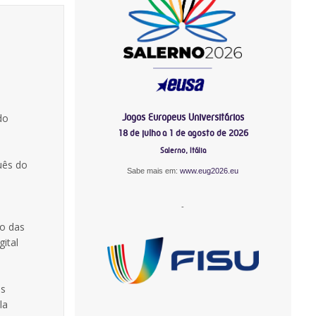
Jogos Europeus Universitários
do
18 de julho a 1 de agosto de 2026
Salerno, Itália
uês do
Sabe mais em:
www.eug2026.eu
-
ão das
ital
os
la
-