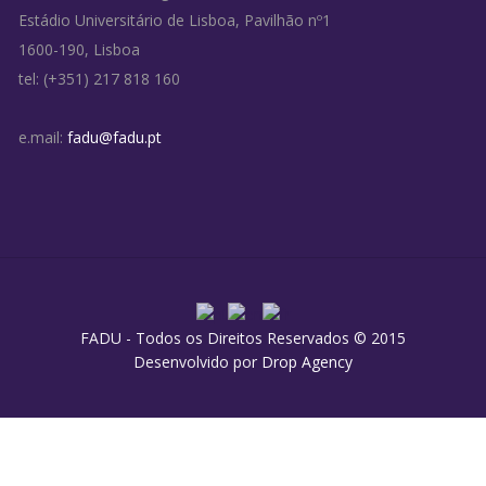
Estádio Universitário de Lisboa, Pavilhão nº1
1600-190, Lisboa
tel: (+351) 217 818 160
e.mail:
fadu@fadu.pt
FADU - Todos os Direitos Reservados © 2015
Desenvolvido por
Drop Agency