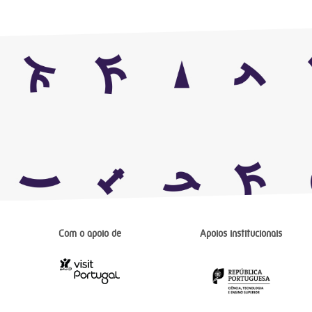
Com o apoio de
Apoios institucionais