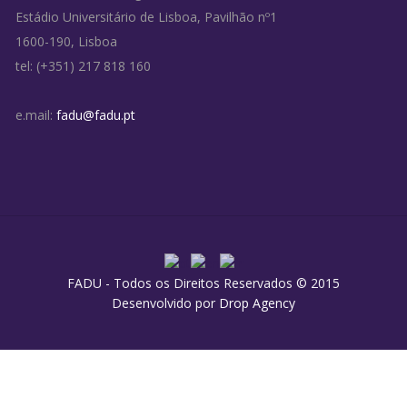
Estádio Universitário de Lisboa, Pavilhão nº1
1600-190, Lisboa
tel: (+351) 217 818 160
e.mail:
fadu@fadu.pt
FADU - Todos os Direitos Reservados © 2015
Desenvolvido por
Drop Agency