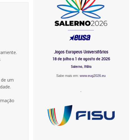
Jogos Europeus Universitários
ivamente.
s
18 de julho a 1 de agosto de 2026
Salerno, Itália
Sabe mais em:
www.eug2026.eu
o de um
idade.
-
ormação
-