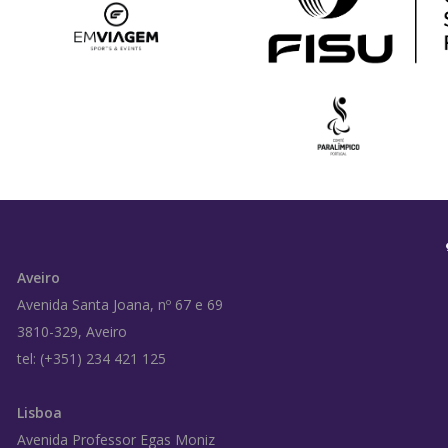
Aveiro
Avenida Santa Joana, nº 67 e 69
3810-329, Aveiro
tel: (+351) 234 421 125
Lisboa
Avenida Professor Egas Moniz