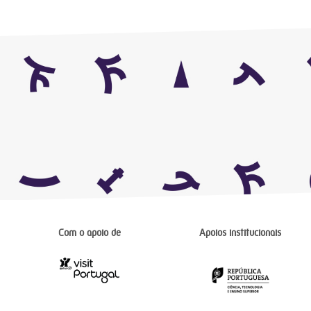
Com o apoio de
Apoios institucionais