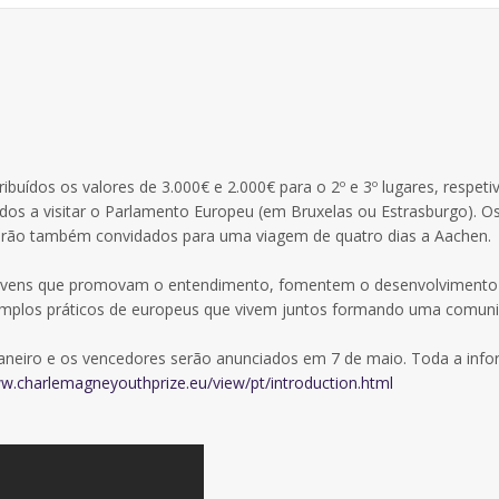
ibuídos os valores de 3.000€ e 2.000€ para o 2º e 3º lugares, respet
os a visitar o Parlamento Europeu (em Bruxelas ou Estrasburgo). O
serão também convidados para uma viagem de quatro dias a Aachen.
r jovens que promovam o entendimento, fomentem o desenvolviment
xemplos práticos de europeus que vivem juntos formando uma comun
 Janeiro e os vencedores serão anunciados em 7 de maio. Toda a inf
ww.charlemagneyouthprize.eu/view/pt/introduction.html