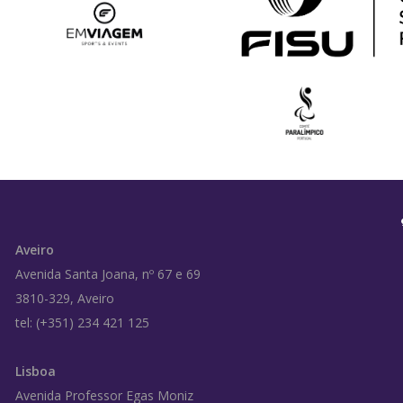
Aveiro
Avenida Santa Joana, nº 67 e 69
3810-329, Aveiro
tel: (+351) 234 421 125
Lisboa
Avenida Professor Egas Moniz