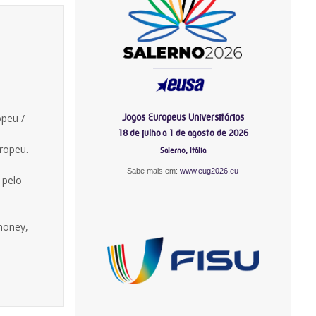
Jogos Europeus Universitários
opeu /
s
18 de julho a 1 de agosto de 2026
ropeu.
Salerno, Itália
Sabe mais em:
www.eug2026.eu
 pelo
-
 money,
-