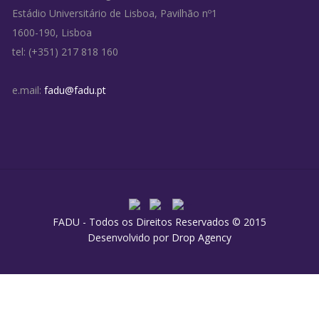
Estádio Universitário de Lisboa, Pavilhão nº1
1600-190, Lisboa
tel: (+351) 217 818 160
e.mail:
fadu@fadu.pt
FADU - Todos os Direitos Reservados © 2015
Desenvolvido por
Drop Agency