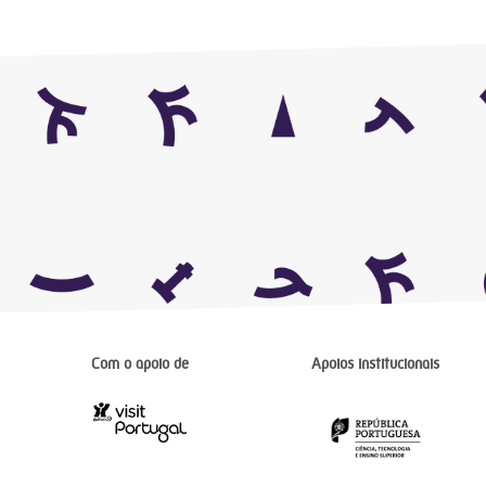
Com o apoio de
Apoios institucionais