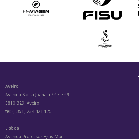
Aveiro
Avenida Santa Joana, nº 67 e 69
3810-329, Aveiro
tel: (+351) 234 421 125
Lisboa
Avenida Professor Egas Moniz