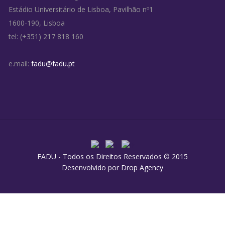
Estádio Universitário de Lisboa, Pavilhão nº1
1600-190, Lisboa
tel: (+351) 217 818 160
e.mail:
fadu@fadu.pt
FADU - Todos os Direitos Reservados © 2015
Desenvolvido por
Drop Agency