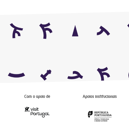
Com o apoio de
Apoios institucionais