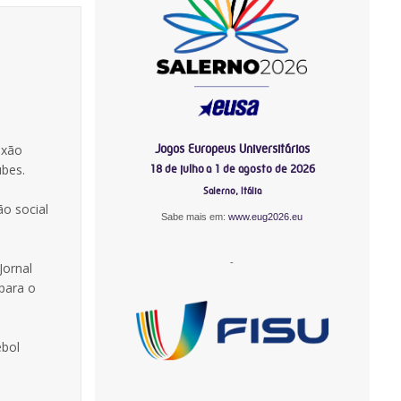
Jogos Europeus Universitários
exão
ubes.
18 de julho a 1 de agosto de 2026
Salerno, Itália
o social
Sabe mais em:
www.eug2026.eu
-
Jornal
para o
ebol
-