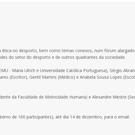
 a ética no desporto, bem como temas conexos, num fórum alargado
dades do setor do desporto e de outros quadrantes da sociedade.
MU - Maria Ulrich e Universidade Católica Portuguesa), Sérgio Abran
es (Escritor), Gentil Martins (Médico) e Anabela Sousa Lopes (Esco
sidente da Faculdade de Motricidade Humana) e Alexandre Mestre (Sec
máximo de 160 participantes), até dia 14 de dezembro, para o email: