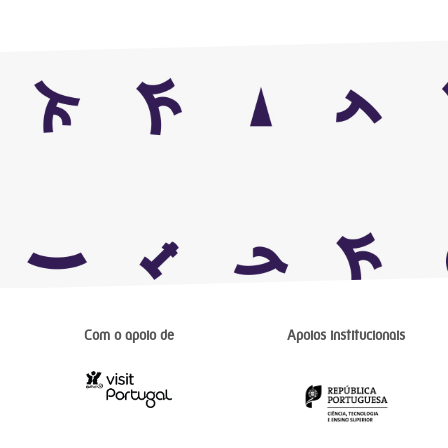
Com o apoio de
Apoios institucionais