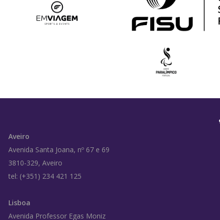
Aveiro
Avenida Santa Joana, nº 67 e 69
3810-329, Aveiro
tel: (+351) 234 421 125
Lisboa
Avenida Professor Egas Moniz