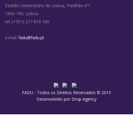
Estádio Universitário de Lisboa, Pavilhão nº1
1600-190, Lisboa
tel: (+351) 217 818 160
e.mail:
fadu@fadu.pt
FADU - Todos os Direitos Reservados © 2015
Desenvolvido por
Drop Agency