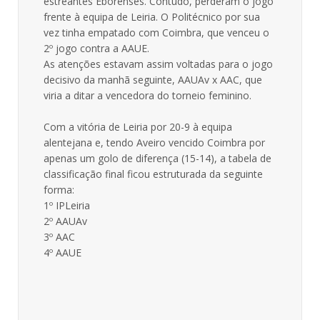
estreantes Eborenses. Contudo, perderam o jogo
frente à equipa de Leiria. O Politécnico por sua
vez tinha empatado com Coimbra, que venceu o
2º jogo contra a AAUE.
As atenções estavam assim voltadas para o jogo
decisivo da manhã seguinte, AAUAv x AAC, que
viria a ditar a vencedora do torneio feminino.
Com a vitória de Leiria por 20-9 à equipa
alentejana e, tendo Aveiro vencido Coimbra por
apenas um golo de diferença (15-14), a tabela de
classificação final ficou estruturada da seguinte
forma:
1º IPLeiria
2º AAUAv
3º AAC
4º AAUE