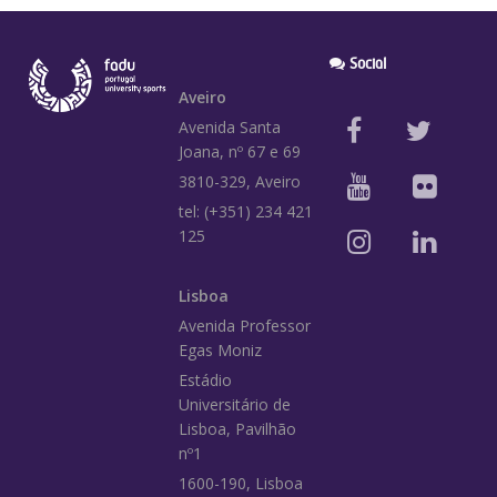
Social
Aveiro
Avenida Santa
Joana, nº 67 e 69
3810-329, Aveiro
tel: (+351) 234 421
125
Lisboa
Avenida Professor
Egas Moniz
Estádio
Universitário de
Lisboa, Pavilhão
nº1
1600-190, Lisboa