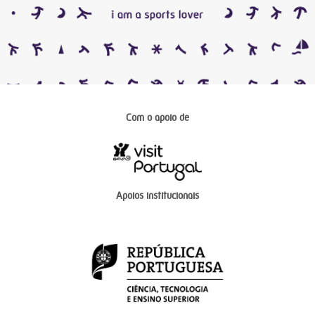
Com o apoio de
Apoios institucionais