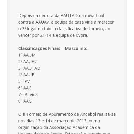
Depois da derrota da AAUTAD na meia-final
contra a AAUAv, a equipa da casa viria a merecer
o 3º lugar na tabela classificativa do torneio, ao
vencer por 21-14 a equipa de Évora.
Classificações Finais – Masculino:
1º AAUM
2º AAUAv
3º AAUTAD
4º AAUE
5º IPV
6º AAC
7º IPLeiria
8º AAG
O II Torneio de Apuramento de Andebol realiza-se
nos dias 13 e 14 de março de 2013, numa
organização da Associação Académica da
Universidade de Aveiro. Este será o torneio que