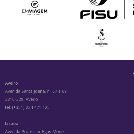
Aveiro
Avenida Santa Joana, nº 67 e 69
3810-329, Aveiro
tel: (+351) 234 421 125
Lisboa
Avenida Professor Egas Moniz