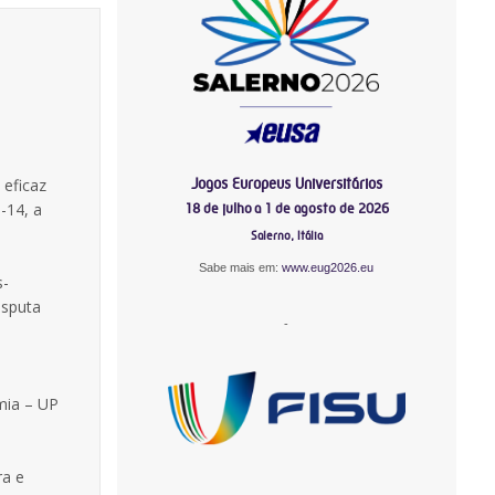
Jogos Europeus Universitários
 eficaz
-14, a
18 de julho a 1 de agosto de 2026
Salerno, Itália
Sabe mais em:
www.eug2026.eu
s-
isputa
-
mia – UP
ra e
-