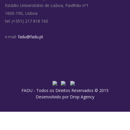
Estádio Universitário de Lisboa, Pavilhão nº1
1600-190, Lisboa
tel: (+351) 217 818 160
e.mail:
fadu@fadu.pt
FADU - Todos os Direitos Reservados © 2015
Desenvolvido por
Drop Agency