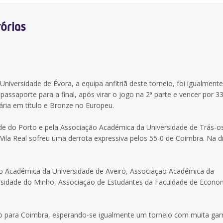
órias
iversidade de Évora, a equipa anfitriã deste torneio, foi igualmente
passaporte para a final, após virar o jogo na 2ª parte e vencer por 33
ária em título e Bronze no Europeu.
dade do Porto e pela Associação Académica da Universidade de Trás-o
Vila Real sofreu uma derrota expressiva pelos 55-0 de Coimbra. Na d
ão Académica da Universidade de Aveiro, Associação Académica da
rsidade do Minho, Associação de Estudantes da Faculdade de Econo
do para Coimbra, esperando-se igualmente um torneio com muita gar