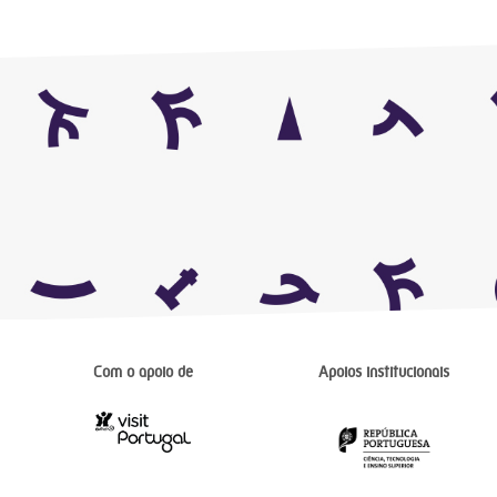
Com o apoio de
Apoios institucionais