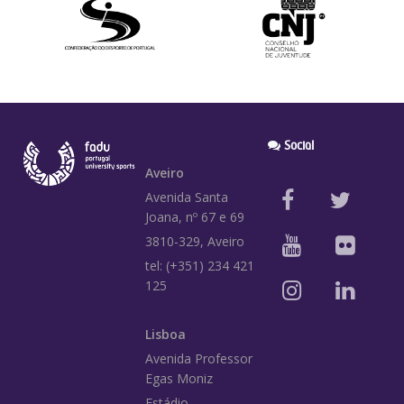
Social
Aveiro
Avenida Santa
Joana, nº 67 e 69
3810-329, Aveiro
tel: (+351) 234 421
125
Lisboa
Avenida Professor
Egas Moniz
Estádio