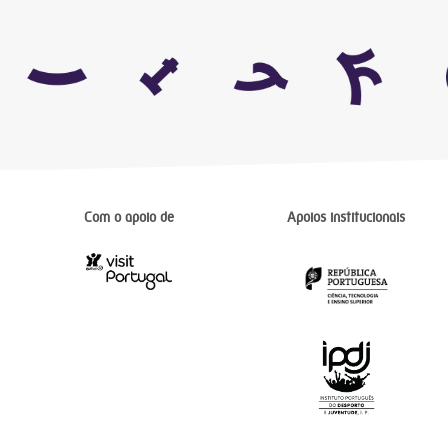
Com o apoio de
Apoios institucionais