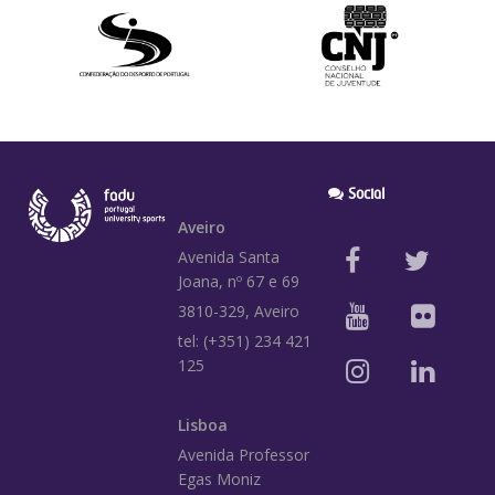
Social
Aveiro
Avenida Santa
Joana, nº 67 e 69
3810-329, Aveiro
tel: (+351) 234 421
125
Lisboa
Avenida Professor
Egas Moniz