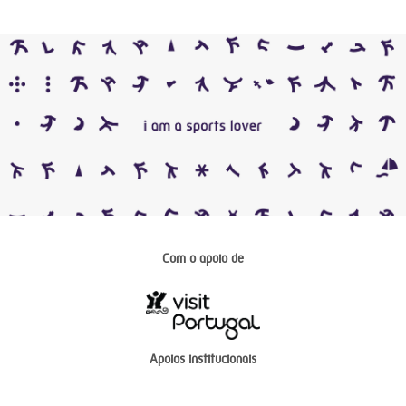
Com o apoio de
Apoios institucionais